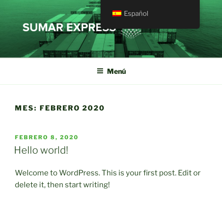
Saltar
Español
al
contenido
Menú
MES:
FEBRERO 2020
PUBLICADO
FEBRERO 8, 2020
EL
Hello world!
Welcome to WordPress. This is your first post. Edit or
delete it, then start writing!